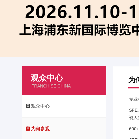
观众中心
为
FRANCHISE CHINA
专业
뀳
观众中心
SF
资人
뀳
为何参观
60