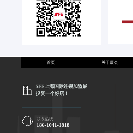
首页
关于展会
SFE上海国际连锁加盟展
ꀶ
投资一个好店！
ꁱ
联系热线
186-1041-1818