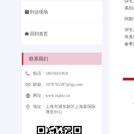
SF
系列
뀳
到达现场
同期
SF
낀
回到首页
等系
春季
联系我们
电话：
18610411818
邮箱：
1078765387@qq.com
网址：
www.txjmz.cn
地址：
上海市浦东新区上海新国际
博览中心